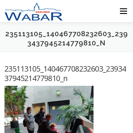
Przejdź
do
Menu
treści
235113105_140467708232603_239
O NAS
KURSY I SZKOLENIA
PROJEKTY UNIJNE
3437945214779810_N
KONTAKT
235113105_140467708232603_23934
37945214779810_n